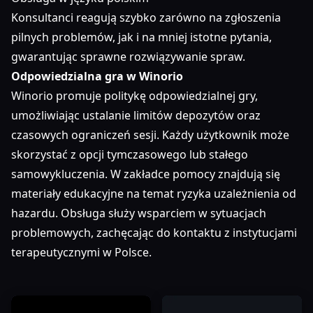
Konsultanci reagują szybko zarówno na zgłoszenia
pilnych problemów, jak i na mniej istotne pytania,
gwarantując sprawne rozwiązywanie spraw.
Odpowiedzialna gra w Winorio
Winorio promuje politykę odpowiedzialnej gry,
umożliwiając ustalanie limitów depozytów oraz
czasowych ograniczeń sesji. Każdy użytkownik może
skorzystać z opcji tymczasowego lub stałego
samowykluczenia. W zakładce pomocy znajdują się
materiały edukacyjne na temat ryzyka uzależnienia od
hazardu. Obsługa służy wsparciem w sytuacjach
problemowych, zachęcając do kontaktu z instytucjami
terapeutycznymi w Polsce.