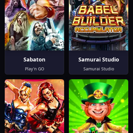
Sabaton
Samurai Studio
Play'n GO
Samurai Studio