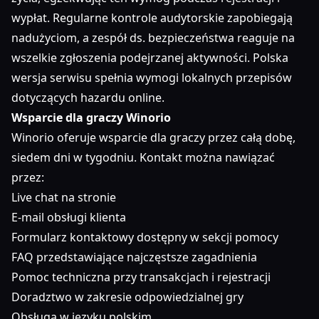
wypłat. Regularne kontrole audytorskie zapobiegają
nadużyciom, a zespół ds. bezpieczeństwa reaguje na
wszelkie zgłoszenia podejrzanej aktywności. Polska
wersja serwisu spełnia wymogi lokalnych przepisów
dotyczących hazardu online.
Wsparcie dla graczy Winorio
Winorio oferuje wsparcie dla graczy przez całą dobę,
siedem dni w tygodniu. Kontakt można nawiązać
przez:
Live chat na stronie
E-mail obsługi klienta
Formularz kontaktowy dostępny w sekcji pomocy
FAQ przedstawiające najczęstsze zagadnienia
Pomoc techniczna przy transakcjach i rejestracji
Doradztwo w zakresie odpowiedzialnej gry
Obsługa w języku polskim