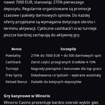
nawet 7000 EUR, stanowiąc 275% pierwszego
depozytu. Regularnie organizowane są promocje
czasowe i pakiety darmowych spinów. Do każdej
oferty przypisane są wymagania dotyczące obrotu i
terminu aktywacji. Cykliczne cashback’i oraz turnieje
jeszcze bardziej zachęcają do aktywnej
gry
.
Bonus
Szczegóły
Powitalny
275% do 7000 EUR + do 500 darmowych spinó
Cashback
Zwrot części przegranych środków 4-10%
Turnieje
Nagrody pieniężne i bonusowe dla top graczy
Free Spiny
Doładowania co tydzień – wybrane automaty
Reload Bonus
Dodatki do kolejnych depozytów
Gry kasynowe w Winorio
Winorio Casino prezentuje bardzo szeroki wybór gier,