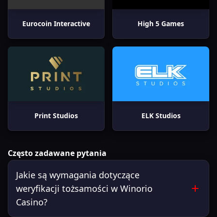
Eurocoin Interactive
High 5 Games
Print Studios
ELK Studios
Często zadawane pytania
Jakie są wymagania dotyczące
weryfikacji tożsamości w Winorio
Casino?