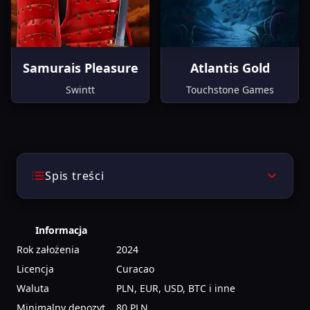
Samurais Pleasure
Atlantis Gold
Swintt
Touchstone Games
Spis treści
Informacja
Rok założenia
2024
Licencja
Curacao
Waluta
PLN, EUR, USD, BTC i inne
Minimalny depozyt
80 PLN