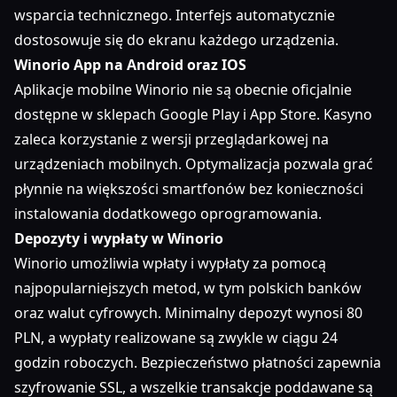
wsparcia technicznego. Interfejs automatycznie
dostosowuje się do ekranu każdego urządzenia.
Winorio App na Android oraz IOS
Aplikacje mobilne Winorio nie są obecnie oficjalnie
dostępne w sklepach Google Play i App Store. Kasyno
zaleca korzystanie z wersji przeglądarkowej na
urządzeniach mobilnych. Optymalizacja pozwala grać
płynnie na większości smartfonów bez konieczności
instalowania dodatkowego oprogramowania.
Depozyty i wypłaty w Winorio
Winorio umożliwia wpłaty i wypłaty za pomocą
najpopularniejszych metod, w tym polskich banków
oraz walut cyfrowych. Minimalny depozyt wynosi 80
PLN, a wypłaty realizowane są zwykle w ciągu 24
godzin roboczych. Bezpieczeństwo płatności zapewnia
szyfrowanie SSL, a wszelkie transakcje poddawane są